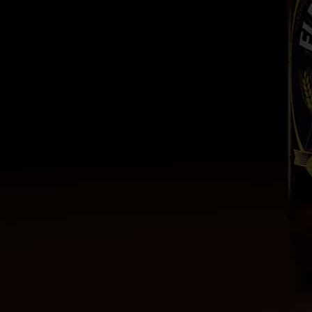
Contáctanos
Estado de México
contacto@comverkehr.com
55 5016 6943
Información
Nosotros
Productos