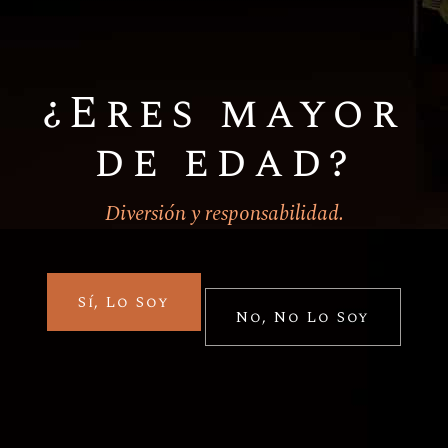
¿Eres mayor
Categoría
de edad?
Tips
(1)
Diversión y responsabilidad.
Sí, Lo Soy
No, No Lo Soy