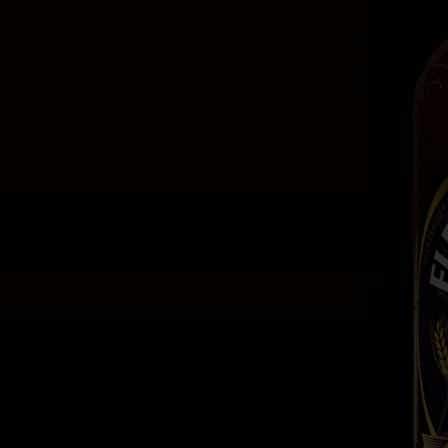
22 enero, 2021
By
Admin
Tips
Diferencias
entre
cervezas Ale
vs Lager
La cerveza es una bebida milenaria que
a lo largo de los años ha ido
evolucionando, tanto en las técnicas de
elaboración, uso y adición de
ingredientes; como en característica