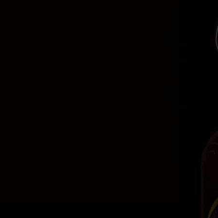
Contáctanos
Estado de México
contacto@comverkehr.com
55 5016 6943
Información
Nosotros
Productos
Marcas
Blog