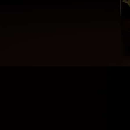
Información
Nosotros
Productos
Marcas
Blog
Últimas noticias
22 enero, 2021
Diferencias entre
cervezas Ale vs Lager