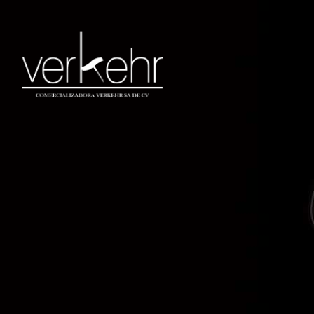
Lista de deseos
Inicio
Lista de deseos
[yith_wcwl_wishlist]