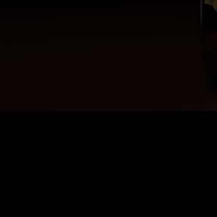
Categoría:
Flensburger
Etiqueta:
Cervezas
Descripción
“La suavidad de buen gusto, un
amargor muy ligero en boca. Fabricada
con malta caramelo y los mejores
lúpulos aromáticos de la zona. Color
dorado medio, notas muy finas a
malta, cuerpo ligero y suave.”