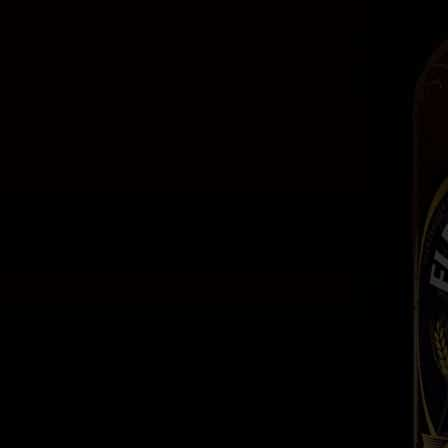
Flensburger
Gold Party
Can
4.8% Alc. Vol.
IBU: 18.
Lata 5000ml.
Caja con 2 latas.
Descargar
Comprar En Amazon