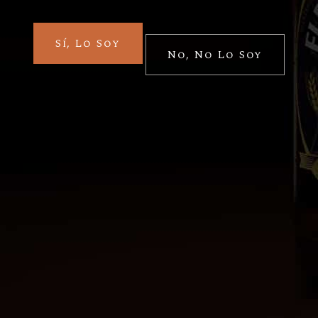
Cervezas
Especiales de temporada
Flensburger Pilsener
Sí, Lo Soy
Mega-Plop
No, No Lo Soy
Quick View
Cervezas
Flensburger Dunkel
Quick View
Cervezas