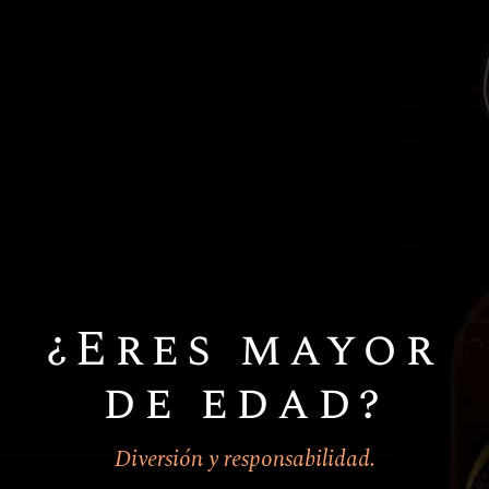
Productos
relacionados
Cervezas
Especiales de temporada
O’hara’s Barrel Aged
Series
¿Eres mayor
Quick View
de edad?
Diversión y responsabilidad.